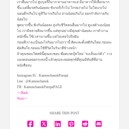
เราดื่มมากไป สูบบุหรี่ก็มาก ทานอาหารแย่ มีอาหารให้เลือกมาก
ขึ้น แต่ลิ้มรสกันน้อยลง ขับรถก็เร็วไป โกรธง่ายไป โมโหแรงไป
นอนดึกเกินไป ดูทีวีมากเกินไป อ่านน้อยเกินไป ออกกำลังกายกับ
น้อยไป
พูดมากขึ้น ฟังกันน้อยลง ยุ่งกับชีวิตคนอื่นมากไป ดูแลตัวเองน้อย
ไป เรามีหลายสิ่งมากขึ้น แต่ทุกอย่างมีคุณค่าน้อยลง เราทำงาน
หนักขึ้น ใช้เวลานานขึ้น แต่ไม่เคยไปถึงฝัน
ก่อนที่เราจะเป็นอะไรกันมากไปกว่านี้ คิดและตั้งสติกันใหม่ ก่อนจะ
ตัดสินใจ ก่อนจะใช้ชีวิตในวินาทีข้างหน้า
ถ้าคุณชอบโพสท์นี้คุณจะชอบ พ๊อคเกตบุ๊คใหม่ “จงเห็นแก่ตัว” วาง
แผงตอนลอยกระทงนี้ แล้วคุณจะลอยทุกข์ที่คุณมีทันทีที่อ่าน
หนังสือจบ
Instragram IG : KamonchanokParnjai
Line : @Kamonchanok
FB : KamonchanokParnjaiPAGE
<<Back
Next>>
SHARE THIS POST