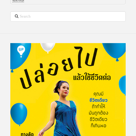
พ๊อคเกตบุ๊ค
Search