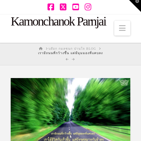
T
t
W
Facebook
X
YouTube
Instagram
Kamonchanok Parnjai
Navi
HOME
บล๊อก กมลชนก ปานใจ BLOG
เรามีถนนที่กว้างขึ้น แต่มีมุมมองที่แคบลง