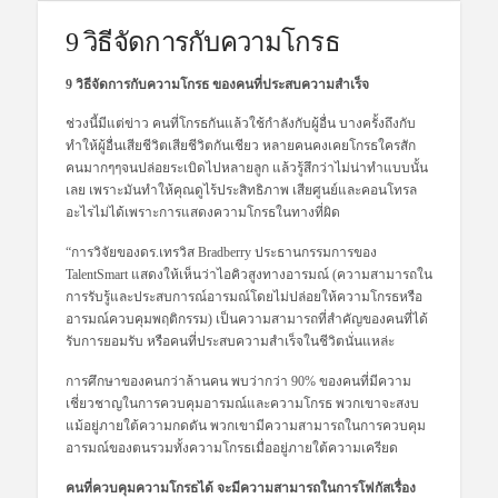
9 วิธีจัดการกับความโกรธ
9 วิธีจัดการกับความโกรธ ของคนที่ประสบความสำเร็จ
ช่วงนี้มีแต่ข่าว คนที่โกรธกันแล้วใช้กำลังกับผู้อื่น บางครั้งถึงกับ
ทำให้ผู้อื่นเสียชีวิตเสียชีวิตกันเชียว หลายคนคงเคยโกรธใครสัก
คนมากๆๆจนปล่อยระเบิดไปหลายลูก แล้วรู้สึกว่าไม่น่าทำแบบนั้น
เลย เพราะมันทำให้คุณดูไร้ประสิทธิภาพ เสียศูนย์และคอนโทรล
อะไรไม่ได้เพราะการแสดงความโกรธในทางที่ผิด
“การวิจัยของดร.เทรวิส Bradberry ประธานกรรมการของ
TalentSmart แสดงให้เห็นว่าไอคิวสูงทางอารมณ์ (ความสามารถใน
การรับรู้และประสบการณ์อารมณ์โดยไม่ปล่อยให้ความโกรธหรือ
อารมณ์ควบคุมพฤติกรรม) เป็นความสามารถที่สำคัญของคนที่ได้
รับการยอมรับ หรือคนที่ประสบความสำเร็จในชีวิตนั่นแหล่ะ
การศึกษาของคนกว่าล้านคน พบว่ากว่า 90% ของคนที่มีความ
เชี่ยวชาญในการควบคุมอารมณ์และความโกรธ พวกเขาจะสงบ
แม้อยู่ภายใต้ความกดดัน พวกเขามีความสามารถในการควบคุม
อารมณ์ของตนรวมทั้งความโกรธเมื่ออยู่ภายใต้ความเครียด
คนที่ควบคุมความโกรธได้ จะมีความสามารถในการโฟกัสเรื่อง