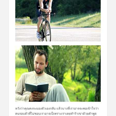
หวังว่าคุณคงจะมองตัวเองกลับ แล้วบางที่เราอาจจะพอเข้าใจว่า
คนรอบตัวที่ไม่ชอบเราอาจเป็เพราะเราเคยทำร้าเขาด้วยคำพูด