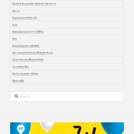
Health & Beauty/สุขภาพและความสวยงาม
How to
Inspiration/แรงบันดาลใจ
Keys
Philosophy/แนวทางการใช้ชีวิต
Quiz
Relationships/ความสัมพันธ์
Self-esteem/ยอมรับและเห็นคุณค่าตัวเอง
Social Network/เพื่อนและสังคม
Travel/ท่องเที่ยว
Work/งานและความมั่นคง
พ๊อคเกตบุ๊ค
Search