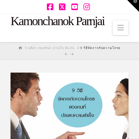
T
t
W
Facebook
X
YouTube
Instagram
Kamonchanok Parnjai
Navi
HOME
บล๊อก กมลชนก ปานใจ BLOG
9 วิธีจัดการกับความโกรธ