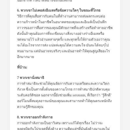
นอกจากทำให้บาดหมางซึ่งกันและกัน
6. พวกเขาไม่เคยส่งอีเมลหรือข้อความใดๆ ในขณะที่โกรธ
วิธีการที่คุณสื่อสารกับคนในที่ทำงานสามารถส่งผลกระทบต่อ
ความก้าวหน้าในอาชีพในอนาคตของคุณและอีเมล์เป็นบันทึก
ถาวรของการสื่อสารของคุณมีศักยภาพที่จะสร้างหรือทำลายอาชีพ
ดังนั้นถ้าคุณต้องการที่จะเขียนบางสิ่งบางอย่างร่างอีเมลหรือ
จดหมายไว้ แล้วอ่านหลายๆครั้ง และทุกครั้งให้ถามตัวเองว่าคุณ
จะได้อะไรจากการส่ง แน่หล่ะคุณได้ความสะใจ มันจะได้จบๆไป
ทนมานาน แต่มันอาจจบจริงๆ และมันอาจทำให้คุณสูญเสียอะไร
อีกมากมาย
ที่บ้าน:
7 พวกเขานั่งสมาธิ
การทำสมาธิจะช่วยให้คุณจัดการกับความเครียดและความวิตก
กังวล ซึ่งเป็นสารตั้งต้นของความโกรธ การทำสมาธิปกติควบคุม
ระดับคอร์ติซอล นอกจากนี้ยังช่วยเพิ่ม serotonin, ที่เรียกว่า ‘รู้สึกดี’
ฮอร์โมนที่สมดุลอารมณ์ของคุณและสามารถทำให้คุณตระหนักถึง
ความรู้สึกของคุณ
8. พวกเขาออกกำลังกาย
การออกกำลังกายเป็นยาวิเศษ เพราะแก้ได้ทุกเรื่อง ไม่ว่าจะ
หงุดหงิดกับโปรเจคที่คั่งค้าง ความคิดแย่ๆที่มันยังค้างมาและไม่