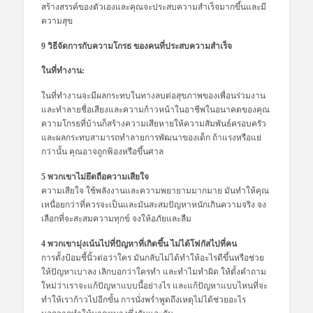
สร้างสรรค์ของตัวเองและคุณจะประสบความสำเร็จมากขึ้นและมี
ความสุข
9 วิธีจัดการกับความโกรธ ของคนที่ประสบความสำเร็จ
ในที่ทำงาน:
ในที่ทำงานจะมีผลกระทบในทางลบต่อสุขภาพของเพื่อนร่วมงาน
และทำลายชื่อเสียงและความก้าวหน้าในอาชีพในอนาคตของคุณ
ความโกรธที่บ้านก็สร้างความเสียหายให้ความสัมพันธ์ครอบครัว
และผลกระทบสามารถทำลายการพัฒนาของเด็ก ถ้าแรงหรือแย่
กว่านั้น คุณอาจถูกฟ้องหรือขึ้นศาล
5 พวกเขาไม่ยึดถือค​​วามเสียใจ
ความเสียใจ ใช้พลังงานและความพยายามมากมาย มันทำให้คุณ
เหนื่อยกว่าที่ควรจะเป็นและมันสะสมปัญหาหนักเกินความจริง จง
เลือกที่จะสะสมความทุกข์ จงให้อภัยและลืม
4 พวกเขามุ่งเน้นไปที่ปัญหาที่เกิดขึ้น ไม่ได้โฟกัสไปที่คน
การตั้งป้อมชี้นิ้วต่อว่าใคร มันกลับไม่ได้ทำให้อะไรดีขึ้นหรือช่วย
ให้ปัญหาเบาลง เลิกบอกว่าใครทำ และทำไมทำผิด ให้ตั้งคำถาม
ใหม่ว่าเราจะแก้ปัญหาแบบนี้อย่างไร และแก้ปัญหาแบบไหนที่จะ
ทำให้เราก้าวไปอีกขั้น การนั่งพร่ำพูดถึงเหตุไม่ได้ช่วยอะไร