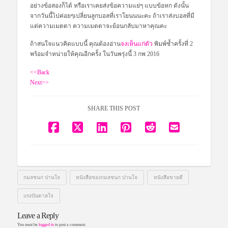
อย่างข้อสองก็ได้ หรือเราเคยส่งข้อความแย่ๆ แบบข้อหก ดังนั้น
จากวันนี้ไปค่อยๆเปลี่ยนลูกบอลที่เราโยนนนะคะ ถ้าเราส่งบอลที่มี
แต่ความเมตตา ความเมตตาจะย้อนกลับมาหาคุณคะ
ถ้าสนใจแนวคิดแบบนี้ คุณต้องอ่าน
จงเห็นแก่ตัว
พิมพ์ซ้ำครั้งที่ 2
พร้อมจำหน่ายให้คุณอีกครั้ง ในวันพรุ่งนี้ 3 กพ 2016
<<Back
Next>>
SHARE THIS POST
กมลชนก ปานใจ
หนังสือของกมลชนก ปานใจ
หนังสือขายดี
แรงบันดาลใจ
Leave a Reply
You must be
logged in
to post a comment.