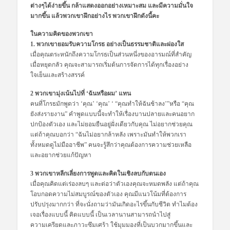
ต่างๆได้ง่ายขึ้น กล้าแสดงออกอย่างเหมาะสม และมีความมั่นใจ
มากขึ้น แล้วพวกเขาฝึกอย่างไร พวกเขาฝึกดังนี้คะ
ในความคิดของพวกเขา
1. พวกเขายอมรับความโกรธ อย่างเป็นธรรมชาติและผ่องใส
เมื่อคุณตระหนักถึงความโกรธเป็นส่วนหนึ่งของอารมณ์ที่สำคัญ
เมื่อหยุดกลัว คุณจะสามารถเริ่มต้นการจัดการได้ทุกเรื่องอย่าง
ใจเย็นและสร้างสรรค์
2 พวกเขามุ่งเน้นไปที่ ‘ฉันหรือผม’ แทน
คนที่โกรธมักพูดว่า ‘คุณ’ ‘คุณ’ ‘ “คุณทำให้ฉันช้าลง’”หรือ “คุณ
ยังส่งรายงาน” คำพูดแบบนี้จะทำให้เรื่องบานปลายและคนอยาก
ปกป้องตัวเอง และไม่ยอมยืนอยู่ฝั่งเดียวกับคุณ ไม่อยากช่วยคุณ
แต่ถ้าคุณบอกว่า “ฉันไม่อยากล้าหลัง เพราะมันทำให้พวกเรา
ทั้งหมดดูไม่มืออาชีพ” คนจะรู้สึกว่าคุณต้องการความช่วยเหลือ
และอยากช่วยแก้ปัญหา
3 พวกเขาหลีกเลี่ยงการพูดและคิดในเชิงลบกับตนเอง
เมื่อคุณคิดแต่เร่องลบๆ และต่อว่าตัวเองคุณจะหมดพลัง แต่ถ้าคุณ
โอบกอดความไม่สมบูรณ์ของตัวเอง คุณมีแนวโน้มที่ต้องการ
ปรับปรุงมากกว่า ที่จะนั่งถามว่ามันเกิดอะไรขึ้นกับชีวิต ทำไมต้อง
เจอเรื่องแบบนี้ คิดแบบนี้ เป็นเวลานานสามารถนำไปสู่​​
ความเครียดและภาวะซึมเศร้า ใช้มุมมองที่เป็นบวกมากขึ้นและ