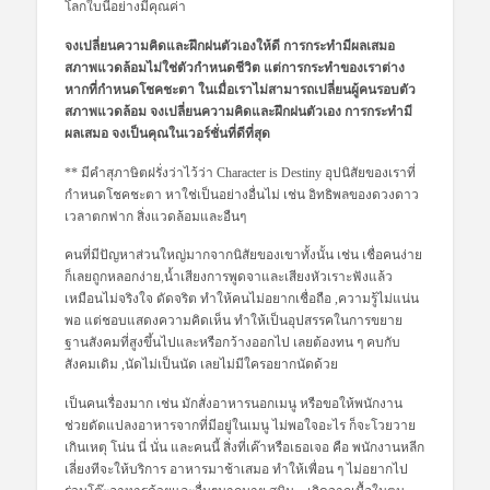
โลกใบนี้อย่างมีคุณค่า
จงเปลี่ยนความคิดและฝึกฝนตัวเองให้ดี การกระทำมีผลเสมอ
สภาพแวดล้อมไม่ใช่ตัวกำหนดชีวิต แต่การกระทำของเราต่าง
หากที่กำหนดโชคชะตา ในเมื่อเราไม่สามารถเปลี่ยนผู้คนรอบตัว
สภาพแวดล้อม จงเปลี่ยนความคิดและฝึกฝนตัวเอง การกระทำมี
ผลเสมอ จงเป็นคุณในเวอร์ชั่นที่ดีที่สุด
** มีคำสุภาษิตฝรั่งว่าไว้ว่า Character is Destiny อุปนิสัยของเราที่
กำหนดโชคชะตา หาใช่เป็นอย่างอื่นไม่ เช่น อิทธิพลของดวงดาว
เวลาตกฟาก สิ่งแวดล้อมและอืนๆ
คนที่มีปัญหาส่วนใหญ่มากจากนิสัยของเขาทั้งนั้น เช่น เชื่อคนง่าย
ก็เลยถูกหลอกง่าย,น้ำเสียงการพูดจาและเสียงหัวเราะฟังแล้ว
เหมือนไม่จริงใจ ดัดจริต ทำให้คนไม่อยากเชื่อถือ ,ความรู้ไม่แน่น
พอ แต่ชอบแสดงความคิดเห็น ทำให้เป็นอุปสรรคในการขยาย
ฐานสังคมที่สูงขึ้นไปและหรือกว้างออกไป เลยต้องทน ๆ คบกับ
สังคมเดิม ,นัดไม่เป็นนัด เลยไม่มีใครอยากนัดด้วย
เป็นคนเรื่องมาก เช่น มักสั่งอาหารนอกเมนู หรือขอให้พนักงาน
ช่วยดัดแปลงอาหารจากที่มีอยู่ในเมนู ไม่พอใจอะไร ก็จะโวยวาย
เกินเหตุ โน่น นี่ นั่น และคนนี้ สิ่งที่เค๊าหรือเธอเจอ คือ พนักงานหลีก
เลี่ยงทีจะให้บริการ อาหารมาช้าเสมอ ทำให้เพื่อน ๆ ไม่อยากไป