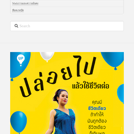
Work/งานและความมั่นคง
พ๊อคเกตบุ๊ค
Search