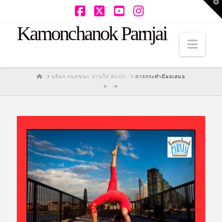
T
t
W
Facebook
X
YouTube
Instagram
Kamonchanok Parnjai
Navi
HOME
บล๊อก กมลชนก ปานใจ BLOG
การกระทำมีผลเสมอ