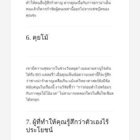
ทำให้คนอื่นรู้สึกรำคาญ หากคุณเบื่อกับการดราม่าเต็ม
ทนแล้วก็ควรกำจัดผู้คนเหล่านี้ออกไปจากเฟซบุ๊คของ
คุณซะ
6. คุยโม้
เขามีความสุขมากในช่วงวันหยุด? เธอเผาผลาญไขมัน
ได้ถึง 865 แคลอรี่? เมื่อคุณเห็นข้อความเหล่านี้ก็จะรู้สึก
ว่าช่างน่ารำคาญเหลือเกิน แม้แต่วิทยาศาสตร์ยังมีข้อ
สนับสนุนในเรื่องนี้ งานวิจัยชี้ว่า “การถ่อมตัวไปพร้อมๆ
กับการคุยโม้โอ้อวด” ไม่สามารถหลอกใครในสื่อโซเชียล
ได้หรอก
7. ผู้ที่ทำให้คุณรู้สึกว่าตัวเองไร้
ประโยชน์