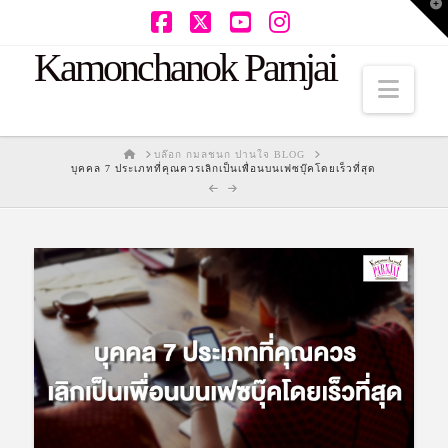
T
t
W
Facebook
X
YouTube
Instagram
Kamonchanok Parnjai
Navi
HOME
บล๊อก กมลชนก ปานใจ BLOG
บุคคล 7 ประเภทที่คุณควรเลิกเป็นเพื่อนบนเฟซบุ๊คโดยเร็วที่สุด