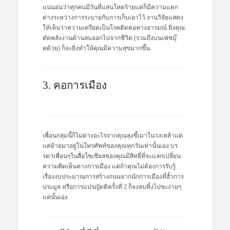
แน่นอนว่าทุกคนมีวันที่แสนโหดร้ายแต่ก็มีความแตก
ต่างระหว่างการระบายกับการเก็บเอาไว้ งานวิจัยแสดง
ให้เห็นว่าความเครียดเป็นโรคติดต่อทางอารมณ์ ยิ่งคุณ
ตัดพลังงานด้านลบออกไปจากชีวิต (รวมถึงบนเฟซบุ๊
คด้วย) ก็จะยิ่งทำให้คุณมีความสุขมากขึ้น
3. คอการเมือง
เพื่อนกลุ่มนี้ก็ไม่ต่างอะไรจากคุณลุงขี้เมาในวงเหล้าแต่
แค่ย้ายมาอยู่ในโทรศัพท์ของคุณทุกวันเท่านั้นเอง บร
รดาเพื่อนๆในสื่อโซเชียลของคุณมีสิทธิ์ที่จะแลกเปลี่ยน
ความคิดเห็นทางการเมือง แต่ถ้าคุณไม่ต้องการรับรู้
เรื่องงบประมาณการสร้างถนนจากนักการเมืองที่ฮั้วการ
ประมูล หรือการแปรญัตติครั้งที่ 2 ก็จงลบทิ้งไปซะง่ายๆ
แค่นั้นเอง