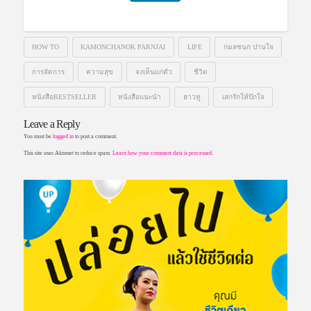
HOW TO
KAMONCHANOK PARNJAI
LIFE
กมลชนก ปานใจ
การจัดการ
ความสุข
จงเห็นแก่ตัว
ชีวิต
หนังสือBESTSELLER
หนังสือแนะนำ
ฮาวทู
เสกรักให้ปักใจ
Leave a Reply
You must be
logged in
to post a comment.
This site uses Akismet to reduce spam.
Learn how your comment data is processed.