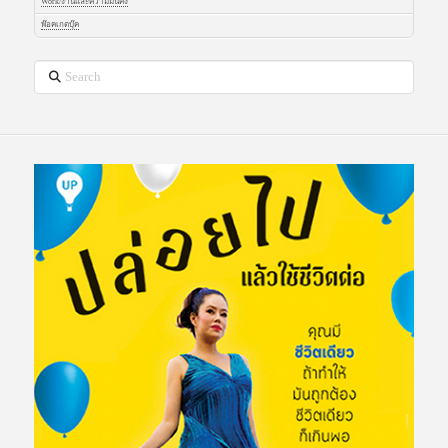
Work/งานและความมั่นคง
พ๊อคเกตบุ๊ค
Search