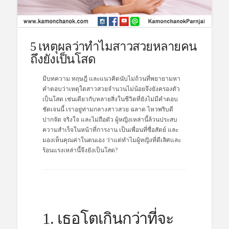
5 เหตุผลว่าทำไมสาวสวยหลายคน
ถึงยังเป็นโสด
มีบทความ ทฤษฎี และแนวคิดนับไม่ถ้วนที่พยายามหา
คำตอบว่าเหตุใดสาวสวยจำนวนไม่น้อยจึงยังครองตัว
เป็นโสด เช่นเดียวกับหลายสิ่งในชีวิตที่ยังไม่มีคำตอบ
ชัดเจนนี้ เราอยู่ท่ามกลางสาวสวย ฉลาด ไหวพริบดี
ปากจัด จริงใจ และไม่ถือตัว ผู้หญิงเหล่านี้ล้วนประสบ
ความสำเร็จในหน้าที่การงาน เป็นเพื่อนที่ซื่อสัตย์ และ
มองเห็นคุณค่าในตนเอง ว่าแต่ทำไมผู้หญิงที่ดีเลิศและ
ร้อนแรงเหล่านี้จึงยังเป็นโสด?
1. เธอโตเกินกว่าที่จะ