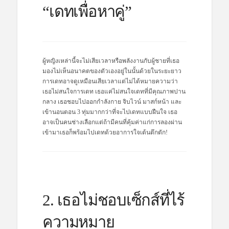
“เดทเพื่อหาคู่”
ผู้หญิงเหล่านี้จะไม่เสียเวลาหรือพลังงานกับผู้ชายที่เธอ
มองไม่เห็นอนาคตของตัวเองอยู่ในนั้นด้วยในระยะยาว
การเดทอาจดูเหมือนเสียเวลาแต่ไม่ได้หมายความว่า
เธอไม่สนใจการเดท เธอแค่ไม่สนใจเดทที่มีคุณภาพปาน
กลาง เธอชอบไปออกกำลังกาย จิบไวน์ มาสก์หน้า และ
เข้านอนตอน 3 ทุ่มมากกว่าที่จะไปเดทแบบฝืนใจ เธอ
อาจเป็นคนช่างเลือกแต่ถ้ามีคนที่คุ้มค่าแก่การลองผ่าน
เข้ามาเธอก็พร้อมไปเดทด้วยอาการใจเต้นตึกตัก!
2. เธอไม่ชอบเซ็กส์ที่ไร้
ความหมาย