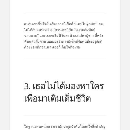
คนรุ่นเราขึ้นชื่อในเรื่องการมีเซ็กส์ “แบบไม่ผูกมัด” เธอ
ไม่ได้สับสนระหว่าง “การเดท” กับ “ความสัมพันธ์
ฉาบฉวย” และเธอจะไม่มีวันลดตัวลงไปหาผู้ชายที่หวัง
ฟันแล้วทิ้งด้วย เธอมองว่าการมีเซ็กส์กับคนที่เธอรู้สึกดี
ด้วยย่อมดีกว่า..และเธอก็เต็มใจที่จะรอ
3. เธอไม่ได้มองหาใคร
เพื่อมาเติมเต็มชีวิต
ในฐานะคนหนุ่มสาวเรามักจะถูกบังคับให้สนใจสิ่งสำคัญ