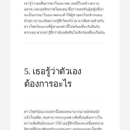
เขารู้ว่าเธอคือภรรยาในอนาคต เธอมีใบหน้างดงาม
ฉลาด และบุคลิกภาพโดดเด่น ซึ่งการเดทกับผู้หญิงที่น่า
จะเป็นภรรยาในอนาคตจะทำให้ผู้ชายตกใจกลัวจนขน
หัวลุก เขาจะเกิดความรู้สึกวิตกกังวล น่าเสียดายสำหรับ
สาวโสดร้อนแรงที่ผู้ชายเหล่านี้ไม่พร้อมที่จะรับมือกับ
พวกเธอ พวกเขารู้สึกว่าต้องตัดสินใจเลิกก่อนที่จะเริ่มต้น
5. เธอรู้ว่าตัวเอง
ต้องการอะไร
สาวโสดร้อนแรงเหล่านี้เคยเดทมามากมายนักต่อนัก
แล้วในอดีต..จนสามารถระบุเฉพาะสิ่งที่เธอต้องการใน
ความสัมพันธ์ระยะยาวได้ เธอรู้สึกเบื่อและเหนื่อยหน่าย
ผู้ชายที่ยังอาศัยอยู่กับแม่ของเขา เธอจะมองหาใครสัก