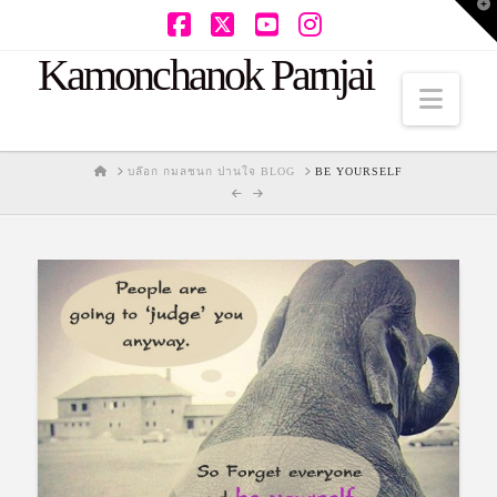
T
t
W
Facebook
X
YouTube
Instagram
Kamonchanok Parnjai
Navi
HOME
บล๊อก กมลชนก ปานใจ BLOG
BE YOURSELF