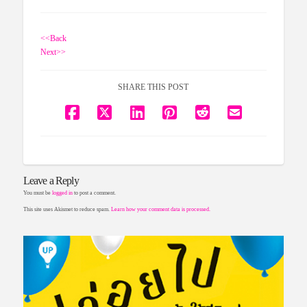
<<Back
Next>>
SHARE THIS POST
Leave a Reply
You must be
logged in
to post a comment.
This site uses Akismet to reduce spam.
Learn how your comment data is processed.