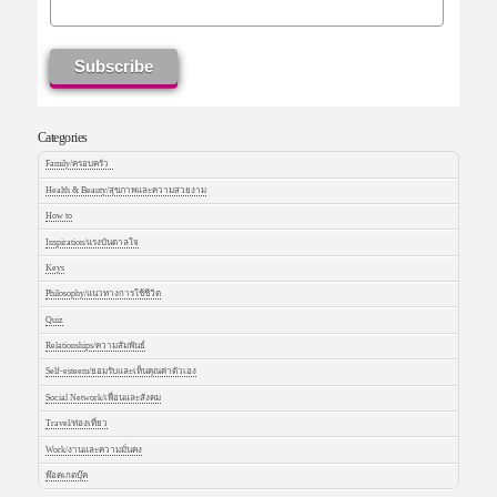
Categories
Family/ครอบครัว
Health & Beauty/สุขภาพและความสวยงาม
How to
Inspiration/แรงบันดาลใจ
Keys
Philosophy/แนวทางการใช้ชีวิต
Quiz
Relationships/ความสัมพันธ์
Self-esteem/ยอมรับและเห็นคุณค่าตัวเอง
Social Network/เพื่อนและสังคม
Travel/ท่องเที่ยว
Work/งานและความมั่นคง
พ๊อคเกตบุ๊ค