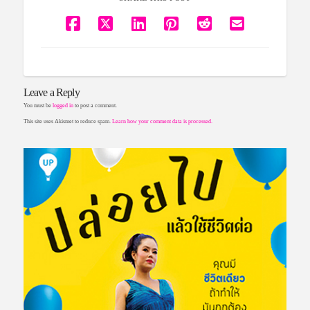
Leave a Reply
You must be
logged in
to post a comment.
This site uses Akismet to reduce spam.
Learn how your comment data is processed.