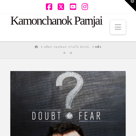
T
t
W
Facebook
X
YouTube
Instagram
Kamonchanok Parnjai
Navi
HOME
บล๊อก กมลชนก ปานใจ BLOG
กลัว